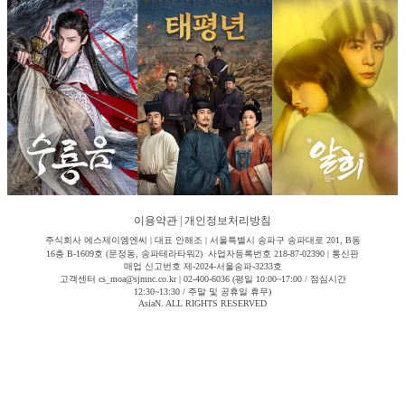
이용약관
|
개인정보처리방침
주식회사 에스제이엠엔씨 | 대표 안해조 | 서울특별시 송파구 송파대로 201, B동
16층 B-1609호 (문정동, 송파테라타워2) 사업자등록번호 218-87-02390 | 통신판
매업 신고번호 제-2024-서울송파-3233호
고객센터 cs_moa@sjmnc.co.kr | 02-400-6036 (평일 10:00~17:00 / 점심시간
12:30~13:30 / 주말 및 공휴일 휴무)
AsiaN. ALL RIGHTS RESERVED