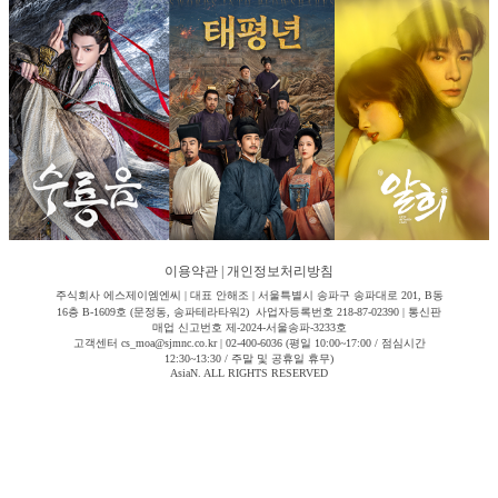
이용약관
|
개인정보처리방침
주식회사 에스제이엠엔씨 | 대표 안해조 | 서울특별시 송파구 송파대로 201, B동
16층 B-1609호 (문정동, 송파테라타워2) 사업자등록번호 218-87-02390 | 통신판
매업 신고번호 제-2024-서울송파-3233호
고객센터 cs_moa@sjmnc.co.kr | 02-400-6036 (평일 10:00~17:00 / 점심시간
12:30~13:30 / 주말 및 공휴일 휴무)
AsiaN. ALL RIGHTS RESERVED