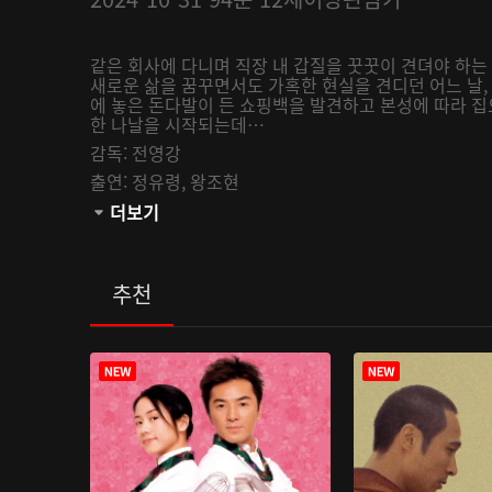
같은 회사에 다니며 직장 내 갑질을 꿋꿋이 견뎌야 하는 
새로운 삶을 꿈꾸면서도 가혹한 현실을 견디던 어느 날,
에 놓은 돈다발이 든 쇼핑백을 발견하고 본성에 따라 집
한 나날을 시작되는데…
감독:
전영강
출연:
정유령,
왕조현
관람등급:
더보기
추천