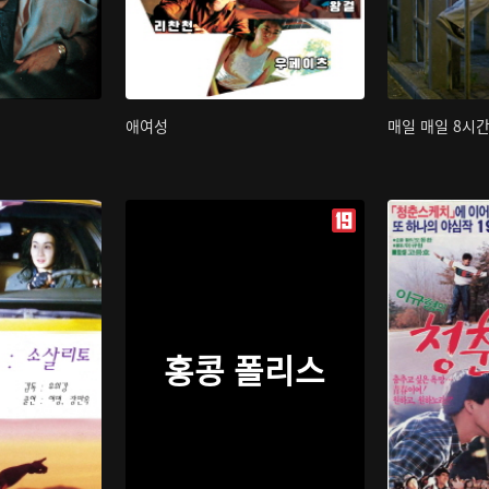
애여성
매일 매일 8시
홍콩 폴리스