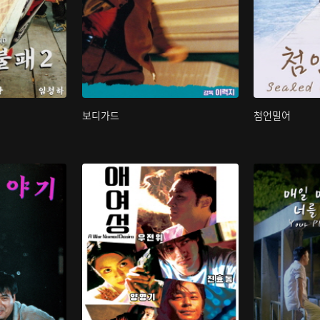
보디가드
첨언밀어