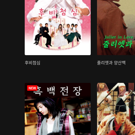
후비첨심
줄리엣과 양산백