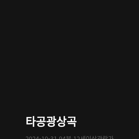
타공광상곡
2024-10-31
94분
12세이상관람가