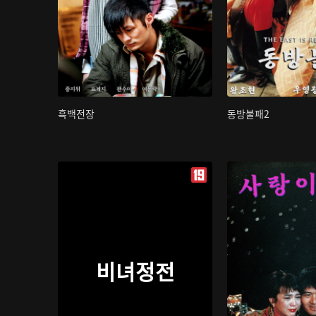
흑백전장
동방불패2
비녀정전