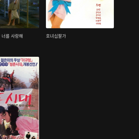
간 너를 사랑해
호녀십팔가