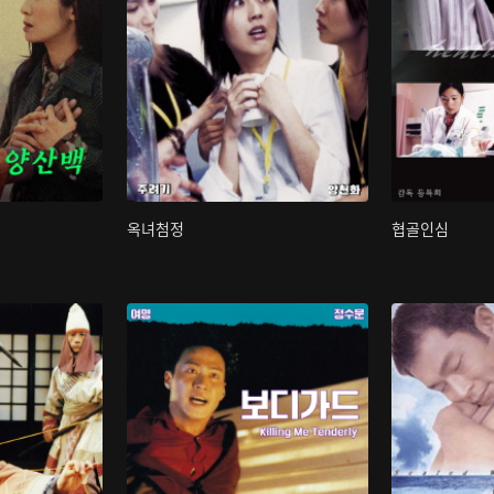
옥녀첨정
협골인심