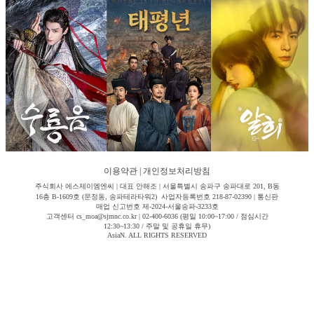
이용약관
|
개인정보처리방침
주식회사 에스제이엠엔씨 | 대표 안해조 | 서울특별시 송파구 송파대로 201, B동
16층 B-1609호 (문정동, 송파테라타워2) 사업자등록번호 218-87-02390 | 통신판
매업 신고번호 제-2024-서울송파-3233호
고객센터 cs_moa@sjmnc.co.kr | 02-400-6036 (평일 10:00~17:00 / 점심시간
12:30~13:30 / 주말 및 공휴일 휴무)
AsiaN. ALL RIGHTS RESERVED