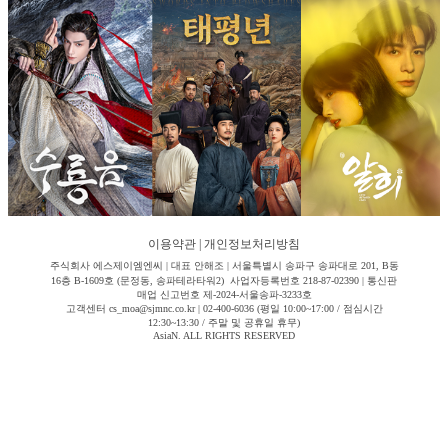
이용약관
|
개인정보처리방침
주식회사 에스제이엠엔씨 | 대표 안해조 | 서울특별시 송파구 송파대로 201, B동
16층 B-1609호 (문정동, 송파테라타워2) 사업자등록번호 218-87-02390 | 통신판
매업 신고번호 제-2024-서울송파-3233호
고객센터 cs_moa@sjmnc.co.kr | 02-400-6036 (평일 10:00~17:00 / 점심시간
12:30~13:30 / 주말 및 공휴일 휴무)
AsiaN. ALL RIGHTS RESERVED