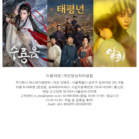
이용약관
|
개인정보처리방침
주식회사 에스제이엠엔씨 | 대표 안해조 | 서울특별시 송파구 송파대로 201, B동
16층 B-1609호 (문정동, 송파테라타워2) 사업자등록번호 218-87-02390 | 통신판
매업 신고번호 제-2024-서울송파-3233호
고객센터 cs_moa@sjmnc.co.kr | 02-400-6036 (평일 10:00~17:00 / 점심시간
12:30~13:30 / 주말 및 공휴일 휴무)
AsiaN. ALL RIGHTS RESERVED