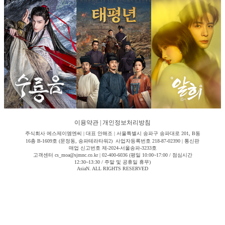
이용약관
|
개인정보처리방침
주식회사 에스제이엠엔씨 | 대표 안해조 | 서울특별시 송파구 송파대로 201, B동
16층 B-1609호 (문정동, 송파테라타워2) 사업자등록번호 218-87-02390 | 통신판
매업 신고번호 제-2024-서울송파-3233호
고객센터 cs_moa@sjmnc.co.kr | 02-400-6036 (평일 10:00~17:00 / 점심시간
12:30~13:30 / 주말 및 공휴일 휴무)
AsiaN. ALL RIGHTS RESERVED