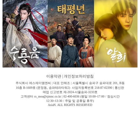
이용약관
|
개인정보처리방침
주식회사 에스제이엠엔씨 | 대표 안해조 | 서울특별시 송파구 송파대로 201, B동
16층 B-1609호 (문정동, 송파테라타워2) 사업자등록번호 218-87-02390 | 통신판
매업 신고번호 제-2024-서울송파-3233호
고객센터 cs_moa@sjmnc.co.kr | 02-400-6036 (평일 10:00~17:00 / 점심시간
12:30~13:30 / 주말 및 공휴일 휴무)
AsiaN. ALL RIGHTS RESERVED