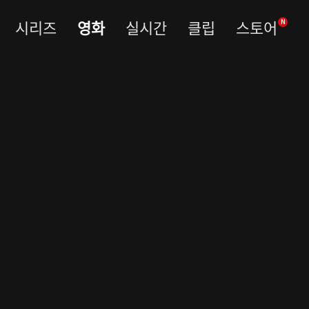
시리즈
영화
실시간
클립
스토어
N