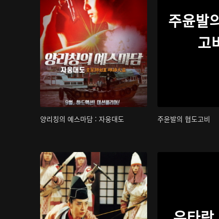
주윤발의
고
양리칭의 예스마담 : 자웅대도
주윤발의 협도고비
유타락,