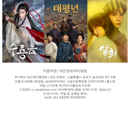
이용약관
|
개인정보처리방침
주식회사 에스제이엠엔씨 | 대표 안해조 | 서울특별시 송파구 송파대로 201, B동
16층 B-1609호 (문정동, 송파테라타워2) 사업자등록번호 218-87-02390 | 통신판
매업 신고번호 제-2024-서울송파-3233호
고객센터 cs_moa@sjmnc.co.kr | 02-400-6036 (평일 10:00~17:00 / 점심시간
12:30~13:30 / 주말 및 공휴일 휴무)
AsiaN. ALL RIGHTS RESERVED