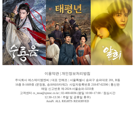
이용약관
|
개인정보처리방침
주식회사 에스제이엠엔씨 | 대표 안해조 | 서울특별시 송파구 송파대로 201, B동
16층 B-1609호 (문정동, 송파테라타워2) 사업자등록번호 218-87-02390 | 통신판
매업 신고번호 제-2024-서울송파-3233호
고객센터 cs_moa@sjmnc.co.kr | 02-400-6036 (평일 10:00~17:00 / 점심시간
12:30~13:30 / 주말 및 공휴일 휴무)
AsiaN. ALL RIGHTS RESERVED