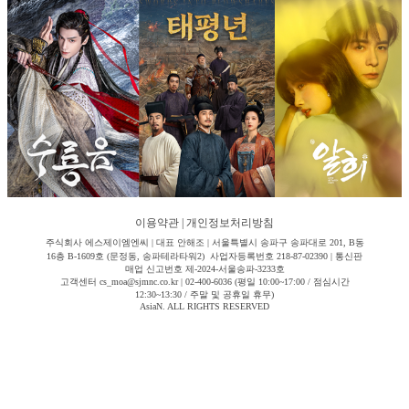
이용약관
|
개인정보처리방침
주식회사 에스제이엠엔씨 | 대표 안해조 | 서울특별시 송파구 송파대로 201, B동
16층 B-1609호 (문정동, 송파테라타워2) 사업자등록번호 218-87-02390 | 통신판
매업 신고번호 제-2024-서울송파-3233호
고객센터 cs_moa@sjmnc.co.kr | 02-400-6036 (평일 10:00~17:00 / 점심시간
12:30~13:30 / 주말 및 공휴일 휴무)
AsiaN. ALL RIGHTS RESERVED