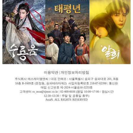
이용약관
|
개인정보처리방침
주식회사 에스제이엠엔씨 | 대표 안해조 | 서울특별시 송파구 송파대로 201, B동
16층 B-1609호 (문정동, 송파테라타워2) 사업자등록번호 218-87-02390 | 통신판
매업 신고번호 제-2024-서울송파-3233호
고객센터 cs_moa@sjmnc.co.kr | 02-400-6036 (평일 10:00~17:00 / 점심시간
12:30~13:30 / 주말 및 공휴일 휴무)
AsiaN. ALL RIGHTS RESERVED