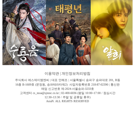
이용약관
|
개인정보처리방침
주식회사 에스제이엠엔씨 | 대표 안해조 | 서울특별시 송파구 송파대로 201, B동
16층 B-1609호 (문정동, 송파테라타워2) 사업자등록번호 218-87-02390 | 통신판
매업 신고번호 제-2024-서울송파-3233호
고객센터 cs_moa@sjmnc.co.kr | 02-400-6036 (평일 10:00~17:00 / 점심시간
12:30~13:30 / 주말 및 공휴일 휴무)
AsiaN. ALL RIGHTS RESERVED