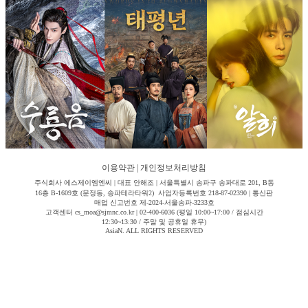
이용약관
|
개인정보처리방침
주식회사 에스제이엠엔씨 | 대표 안해조 | 서울특별시 송파구 송파대로 201, B동
16층 B-1609호 (문정동, 송파테라타워2) 사업자등록번호 218-87-02390 | 통신판
매업 신고번호 제-2024-서울송파-3233호
고객센터 cs_moa@sjmnc.co.kr | 02-400-6036 (평일 10:00~17:00 / 점심시간
12:30~13:30 / 주말 및 공휴일 휴무)
AsiaN. ALL RIGHTS RESERVED