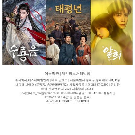
이용약관
|
개인정보처리방침
주식회사 에스제이엠엔씨 | 대표 안해조 | 서울특별시 송파구 송파대로 201, B동
16층 B-1609호 (문정동, 송파테라타워2) 사업자등록번호 218-87-02390 | 통신판
매업 신고번호 제-2024-서울송파-3233호
고객센터 cs_moa@sjmnc.co.kr | 02-400-6036 (평일 10:00~17:00 / 점심시간
12:30~13:30 / 주말 및 공휴일 휴무)
AsiaN. ALL RIGHTS RESERVED