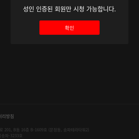
성인 인증된 회원만 시청 가능합니다.
확인
처리방침
01, B동 16층 B-1609호 (문정동, 송파테라타워2)
울송파-3233호