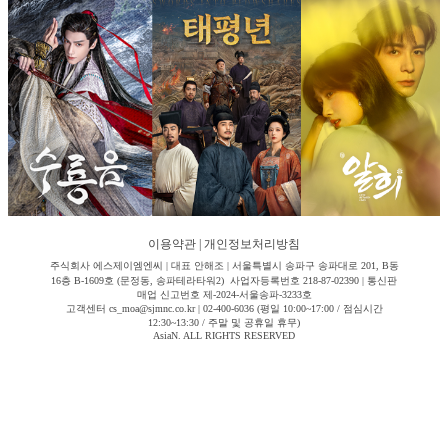
이용약관
|
개인정보처리방침
주식회사 에스제이엠엔씨 | 대표 안해조 | 서울특별시 송파구 송파대로 201, B동
16층 B-1609호 (문정동, 송파테라타워2) 사업자등록번호 218-87-02390 | 통신판
매업 신고번호 제-2024-서울송파-3233호
고객센터 cs_moa@sjmnc.co.kr | 02-400-6036 (평일 10:00~17:00 / 점심시간
12:30~13:30 / 주말 및 공휴일 휴무)
AsiaN. ALL RIGHTS RESERVED