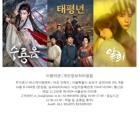
이용약관
|
개인정보처리방침
주식회사 에스제이엠엔씨 | 대표 안해조 | 서울특별시 송파구 송파대로 201, B동
16층 B-1609호 (문정동, 송파테라타워2) 사업자등록번호 218-87-02390 | 통신판
매업 신고번호 제-2024-서울송파-3233호
고객센터 cs_moa@sjmnc.co.kr | 02-400-6036 (평일 10:00~17:00 / 점심시간
12:30~13:30 / 주말 및 공휴일 휴무)
AsiaN. ALL RIGHTS RESERVED