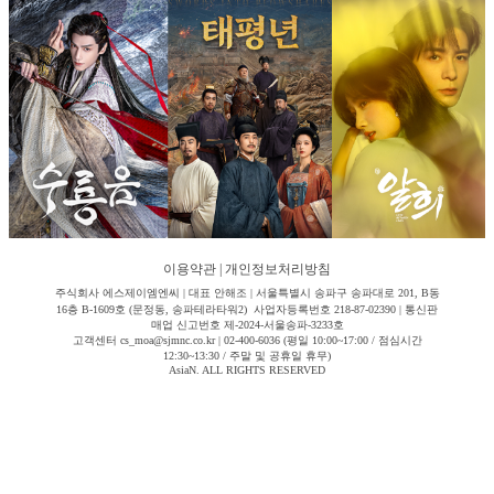
이용약관
|
개인정보처리방침
주식회사 에스제이엠엔씨 | 대표 안해조 | 서울특별시 송파구 송파대로 201, B동
16층 B-1609호 (문정동, 송파테라타워2) 사업자등록번호 218-87-02390 | 통신판
매업 신고번호 제-2024-서울송파-3233호
고객센터 cs_moa@sjmnc.co.kr | 02-400-6036 (평일 10:00~17:00 / 점심시간
12:30~13:30 / 주말 및 공휴일 휴무)
AsiaN. ALL RIGHTS RESERVED