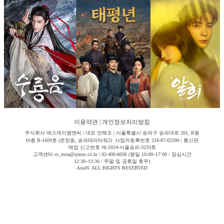
이용약관
|
개인정보처리방침
주식회사 에스제이엠엔씨 | 대표 안해조 | 서울특별시 송파구 송파대로 201, B동
16층 B-1609호 (문정동, 송파테라타워2) 사업자등록번호 218-87-02390 | 통신판
매업 신고번호 제-2024-서울송파-3233호
고객센터 cs_moa@sjmnc.co.kr | 02-400-6036 (평일 10:00~17:00 / 점심시간
12:30~13:30 / 주말 및 공휴일 휴무)
AsiaN. ALL RIGHTS RESERVED