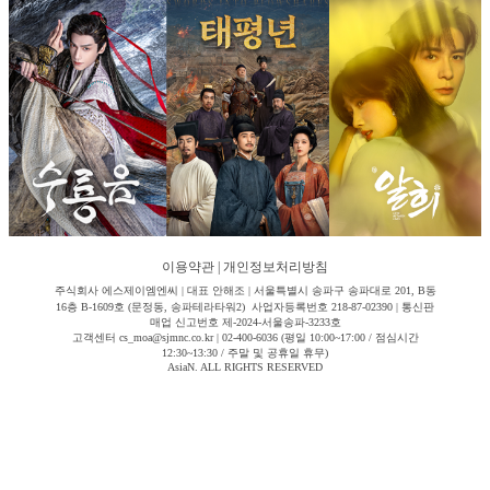
이용약관
|
개인정보처리방침
주식회사 에스제이엠엔씨 | 대표 안해조 | 서울특별시 송파구 송파대로 201, B동
16층 B-1609호 (문정동, 송파테라타워2) 사업자등록번호 218-87-02390 | 통신판
매업 신고번호 제-2024-서울송파-3233호
고객센터 cs_moa@sjmnc.co.kr | 02-400-6036 (평일 10:00~17:00 / 점심시간
12:30~13:30 / 주말 및 공휴일 휴무)
AsiaN. ALL RIGHTS RESERVED