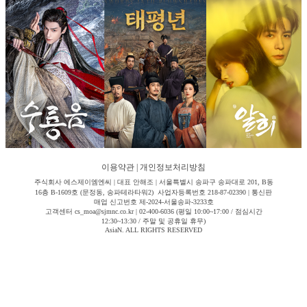
이용약관
|
개인정보처리방침
주식회사 에스제이엠엔씨 | 대표 안해조 | 서울특별시 송파구 송파대로 201, B동
16층 B-1609호 (문정동, 송파테라타워2) 사업자등록번호 218-87-02390 | 통신판
매업 신고번호 제-2024-서울송파-3233호
고객센터 cs_moa@sjmnc.co.kr | 02-400-6036 (평일 10:00~17:00 / 점심시간
12:30~13:30 / 주말 및 공휴일 휴무)
AsiaN. ALL RIGHTS RESERVED