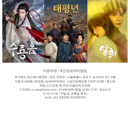
이용약관
|
개인정보처리방침
주식회사 에스제이엠엔씨 | 대표 안해조 | 서울특별시 송파구 송파대로 201, B동
16층 B-1609호 (문정동, 송파테라타워2) 사업자등록번호 218-87-02390 | 통신판
매업 신고번호 제-2024-서울송파-3233호
고객센터 cs_moa@sjmnc.co.kr | 02-400-6036 (평일 10:00~17:00 / 점심시간
12:30~13:30 / 주말 및 공휴일 휴무)
AsiaN. ALL RIGHTS RESERVED