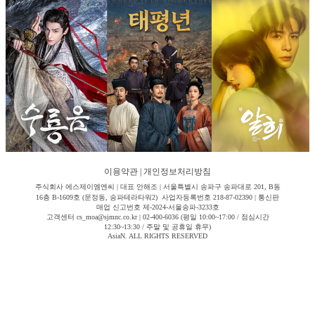
이용약관
|
개인정보처리방침
주식회사 에스제이엠엔씨 | 대표 안해조 | 서울특별시 송파구 송파대로 201, B동
16층 B-1609호 (문정동, 송파테라타워2) 사업자등록번호 218-87-02390 | 통신판
매업 신고번호 제-2024-서울송파-3233호
고객센터 cs_moa@sjmnc.co.kr | 02-400-6036 (평일 10:00~17:00 / 점심시간
12:30~13:30 / 주말 및 공휴일 휴무)
AsiaN. ALL RIGHTS RESERVED