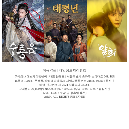
이용약관
|
개인정보처리방침
주식회사 에스제이엠엔씨 | 대표 안해조 | 서울특별시 송파구 송파대로 201, B동
16층 B-1609호 (문정동, 송파테라타워2) 사업자등록번호 218-87-02390 | 통신판
매업 신고번호 제-2024-서울송파-3233호
고객센터 cs_moa@sjmnc.co.kr | 02-400-6036 (평일 10:00~17:00 / 점심시간
12:30~13:30 / 주말 및 공휴일 휴무)
AsiaN. ALL RIGHTS RESERVED