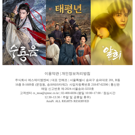
이용약관
|
개인정보처리방침
주식회사 에스제이엠엔씨 | 대표 안해조 | 서울특별시 송파구 송파대로 201, B동
16층 B-1609호 (문정동, 송파테라타워2) 사업자등록번호 218-87-02390 | 통신판
매업 신고번호 제-2024-서울송파-3233호
고객센터 cs_moa@sjmnc.co.kr | 02-400-6036 (평일 10:00~17:00 / 점심시간
12:30~13:30 / 주말 및 공휴일 휴무)
AsiaN. ALL RIGHTS RESERVED