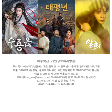
이용약관
|
개인정보처리방침
주식회사 에스제이엠엔씨 | 대표 안해조 | 서울특별시 송파구 송파대로 201, B동
16층 B-1609호 (문정동, 송파테라타워2) 사업자등록번호 218-87-02390 | 통신판
매업 신고번호 제-2024-서울송파-3233호
고객센터 cs_moa@sjmnc.co.kr | 02-400-6036 (평일 10:00~17:00 / 점심시간
12:30~13:30 / 주말 및 공휴일 휴무)
AsiaN. ALL RIGHTS RESERVED