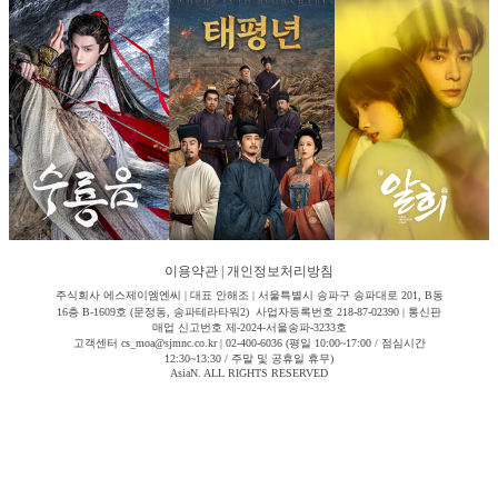
이용약관
|
개인정보처리방침
주식회사 에스제이엠엔씨 | 대표 안해조 | 서울특별시 송파구 송파대로 201, B동
16층 B-1609호 (문정동, 송파테라타워2) 사업자등록번호 218-87-02390 | 통신판
매업 신고번호 제-2024-서울송파-3233호
고객센터 cs_moa@sjmnc.co.kr | 02-400-6036 (평일 10:00~17:00 / 점심시간
12:30~13:30 / 주말 및 공휴일 휴무)
AsiaN. ALL RIGHTS RESERVED