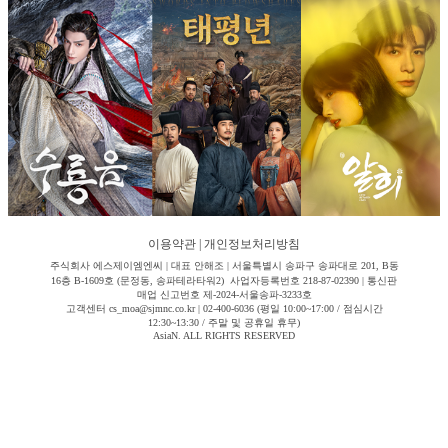
이용약관
|
개인정보처리방침
주식회사 에스제이엠엔씨 | 대표 안해조 | 서울특별시 송파구 송파대로 201, B동
16층 B-1609호 (문정동, 송파테라타워2) 사업자등록번호 218-87-02390 | 통신판
매업 신고번호 제-2024-서울송파-3233호
고객센터 cs_moa@sjmnc.co.kr | 02-400-6036 (평일 10:00~17:00 / 점심시간
12:30~13:30 / 주말 및 공휴일 휴무)
AsiaN. ALL RIGHTS RESERVED