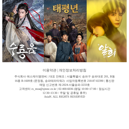
이용약관
|
개인정보처리방침
주식회사 에스제이엠엔씨 | 대표 안해조 | 서울특별시 송파구 송파대로 201, B동
16층 B-1609호 (문정동, 송파테라타워2) 사업자등록번호 218-87-02390 | 통신판
매업 신고번호 제-2024-서울송파-3233호
고객센터 cs_moa@sjmnc.co.kr | 02-400-6036 (평일 10:00~17:00 / 점심시간
12:30~13:30 / 주말 및 공휴일 휴무)
AsiaN. ALL RIGHTS RESERVED