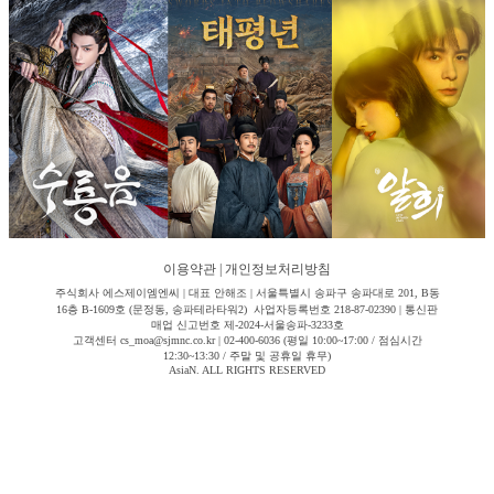
이용약관
|
개인정보처리방침
주식회사 에스제이엠엔씨 | 대표 안해조 | 서울특별시 송파구 송파대로 201, B동
16층 B-1609호 (문정동, 송파테라타워2) 사업자등록번호 218-87-02390 | 통신판
매업 신고번호 제-2024-서울송파-3233호
고객센터 cs_moa@sjmnc.co.kr | 02-400-6036 (평일 10:00~17:00 / 점심시간
12:30~13:30 / 주말 및 공휴일 휴무)
AsiaN. ALL RIGHTS RESERVED