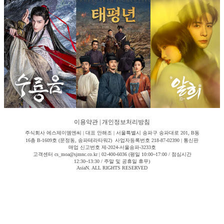
이용약관
|
개인정보처리방침
주식회사 에스제이엠엔씨 | 대표 안해조 | 서울특별시 송파구 송파대로 201, B동
16층 B-1609호 (문정동, 송파테라타워2) 사업자등록번호 218-87-02390 | 통신판
매업 신고번호 제-2024-서울송파-3233호
고객센터 cs_moa@sjmnc.co.kr | 02-400-6036 (평일 10:00~17:00 / 점심시간
12:30~13:30 / 주말 및 공휴일 휴무)
AsiaN. ALL RIGHTS RESERVED