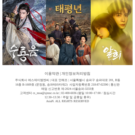
이용약관
|
개인정보처리방침
주식회사 에스제이엠엔씨 | 대표 안해조 | 서울특별시 송파구 송파대로 201, B동
16층 B-1609호 (문정동, 송파테라타워2) 사업자등록번호 218-87-02390 | 통신판
매업 신고번호 제-2024-서울송파-3233호
고객센터 cs_moa@sjmnc.co.kr | 02-400-6036 (평일 10:00~17:00 / 점심시간
12:30~13:30 / 주말 및 공휴일 휴무)
AsiaN. ALL RIGHTS RESERVED