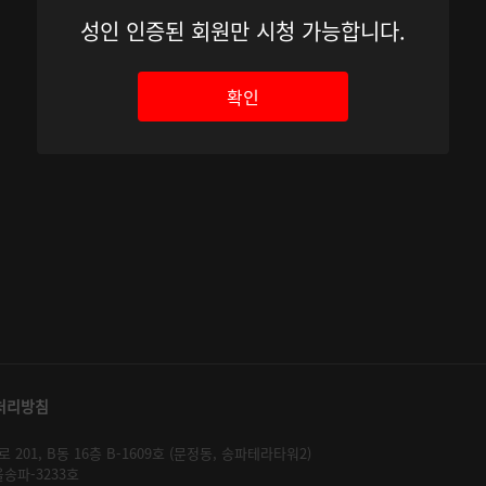
성인 인증된 회원만 시청 가능합니다.
확인
처리방침
01, B동 16층 B-1609호 (문정동, 송파테라타워2)
울송파-3233호