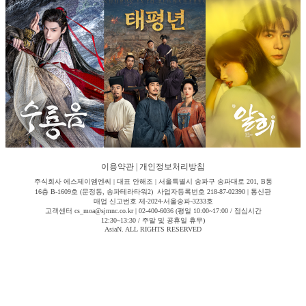
이용약관
|
개인정보처리방침
주식회사 에스제이엠엔씨 | 대표 안해조 | 서울특별시 송파구 송파대로 201, B동
16층 B-1609호 (문정동, 송파테라타워2) 사업자등록번호 218-87-02390 | 통신판
매업 신고번호 제-2024-서울송파-3233호
고객센터 cs_moa@sjmnc.co.kr | 02-400-6036 (평일 10:00~17:00 / 점심시간
12:30~13:30 / 주말 및 공휴일 휴무)
AsiaN. ALL RIGHTS RESERVED