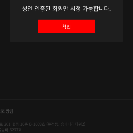
성인 인증된 회원만 시청 가능합니다.
확인
처리방침
01, B동 16층 B-1609호 (문정동, 송파테라타워2)
울송파-3233호