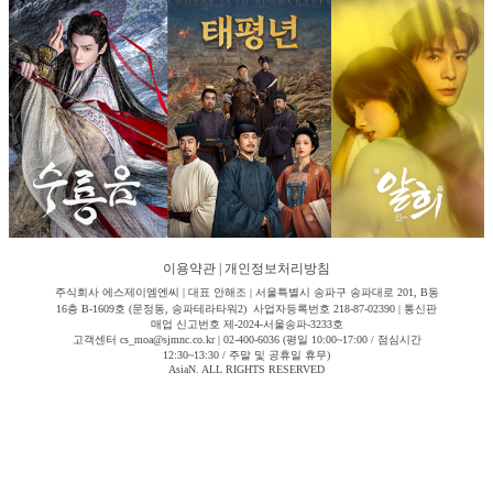
이용약관
|
개인정보처리방침
주식회사 에스제이엠엔씨 | 대표 안해조 | 서울특별시 송파구 송파대로 201, B동
16층 B-1609호 (문정동, 송파테라타워2) 사업자등록번호 218-87-02390 | 통신판
매업 신고번호 제-2024-서울송파-3233호
고객센터 cs_moa@sjmnc.co.kr | 02-400-6036 (평일 10:00~17:00 / 점심시간
12:30~13:30 / 주말 및 공휴일 휴무)
AsiaN. ALL RIGHTS RESERVED