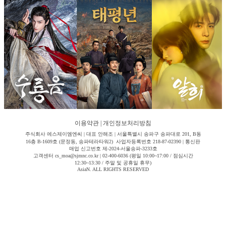
이용약관
|
개인정보처리방침
주식회사 에스제이엠엔씨 | 대표 안해조 | 서울특별시 송파구 송파대로 201, B동
16층 B-1609호 (문정동, 송파테라타워2) 사업자등록번호 218-87-02390 | 통신판
매업 신고번호 제-2024-서울송파-3233호
고객센터 cs_moa@sjmnc.co.kr | 02-400-6036 (평일 10:00~17:00 / 점심시간
12:30~13:30 / 주말 및 공휴일 휴무)
AsiaN. ALL RIGHTS RESERVED