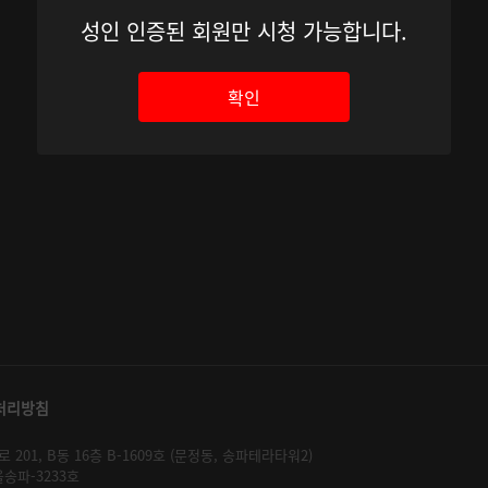
성인 인증된 회원만 시청 가능합니다.
확인
처리방침
01, B동 16층 B-1609호 (문정동, 송파테라타워2)
울송파-3233호