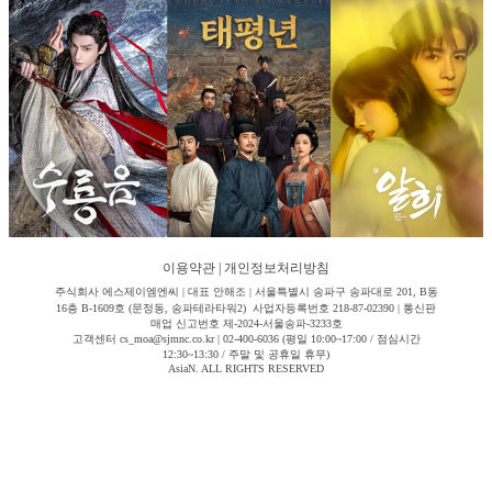
이용약관
|
개인정보처리방침
주식회사 에스제이엠엔씨 | 대표 안해조 | 서울특별시 송파구 송파대로 201, B동
16층 B-1609호 (문정동, 송파테라타워2) 사업자등록번호 218-87-02390 | 통신판
매업 신고번호 제-2024-서울송파-3233호
고객센터 cs_moa@sjmnc.co.kr | 02-400-6036 (평일 10:00~17:00 / 점심시간
12:30~13:30 / 주말 및 공휴일 휴무)
AsiaN. ALL RIGHTS RESERVED