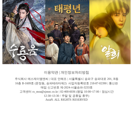
이용약관
|
개인정보처리방침
주식회사 에스제이엠엔씨 | 대표 안해조 | 서울특별시 송파구 송파대로 201, B동
16층 B-1609호 (문정동, 송파테라타워2) 사업자등록번호 218-87-02390 | 통신판
매업 신고번호 제-2024-서울송파-3233호
고객센터 cs_moa@sjmnc.co.kr | 02-400-6036 (평일 10:00~17:00 / 점심시간
12:30~13:30 / 주말 및 공휴일 휴무)
AsiaN. ALL RIGHTS RESERVED