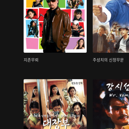
지존무뢰
주성치의 신정무문