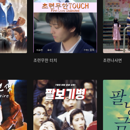
초련무한 터치
초련나사면