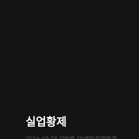
실업황제
2024-10-24
106분
15세이상관람가