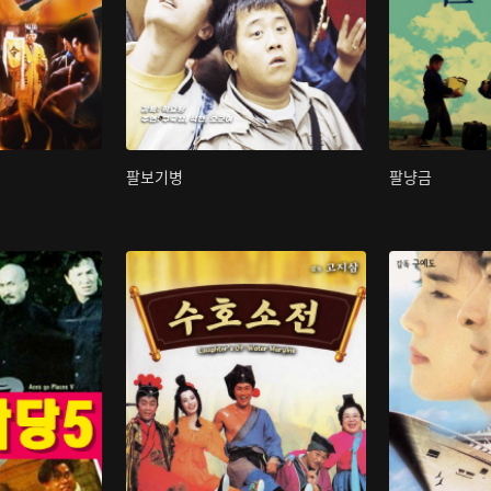
팔보기병
팔냥금