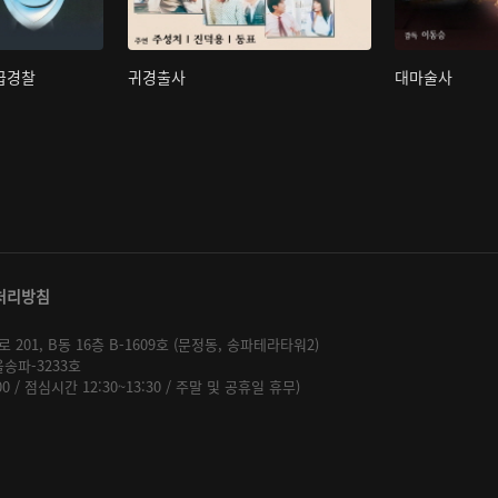
초급경찰
귀경출사
대마술사
처리방침
01, B동 16층 B-1609호 (문정동, 송파테라타워2)
울송파-3233호
:00 / 점심시간 12:30~13:30 / 주말 및 공휴일 휴무)