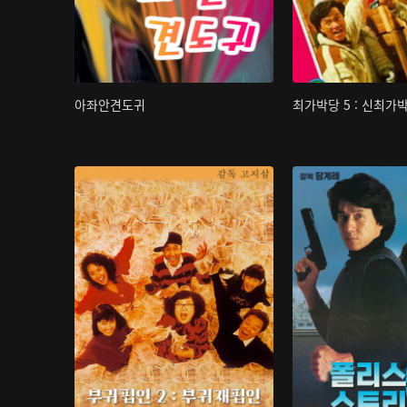
아좌안견도귀
최가박당 5 : 신최가