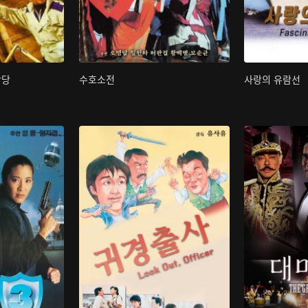
박당
수호소전
사랑의 유람선