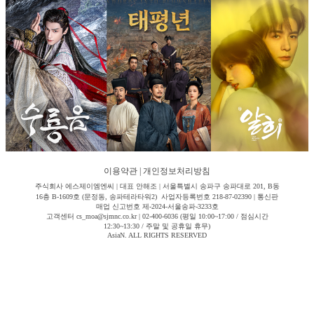
이용약관
|
개인정보처리방침
주식회사 에스제이엠엔씨 | 대표 안해조 | 서울특별시 송파구 송파대로 201, B동
16층 B-1609호 (문정동, 송파테라타워2) 사업자등록번호 218-87-02390 | 통신판
매업 신고번호 제-2024-서울송파-3233호
고객센터 cs_moa@sjmnc.co.kr | 02-400-6036 (평일 10:00~17:00 / 점심시간
12:30~13:30 / 주말 및 공휴일 휴무)
AsiaN. ALL RIGHTS RESERVED