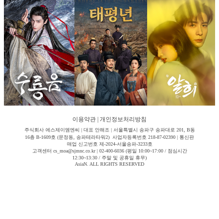
이용약관
|
개인정보처리방침
주식회사 에스제이엠엔씨 | 대표 안해조 | 서울특별시 송파구 송파대로 201, B동
16층 B-1609호 (문정동, 송파테라타워2) 사업자등록번호 218-87-02390 | 통신판
매업 신고번호 제-2024-서울송파-3233호
고객센터 cs_moa@sjmnc.co.kr | 02-400-6036 (평일 10:00~17:00 / 점심시간
12:30~13:30 / 주말 및 공휴일 휴무)
AsiaN. ALL RIGHTS RESERVED