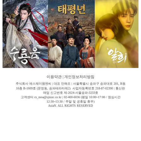
이용약관
|
개인정보처리방침
주식회사 에스제이엠엔씨 | 대표 안해조 | 서울특별시 송파구 송파대로 201, B동
16층 B-1609호 (문정동, 송파테라타워2) 사업자등록번호 218-87-02390 | 통신판
매업 신고번호 제-2024-서울송파-3233호
고객센터 cs_moa@sjmnc.co.kr | 02-400-6036 (평일 10:00~17:00 / 점심시간
12:30~13:30 / 주말 및 공휴일 휴무)
AsiaN. ALL RIGHTS RESERVED