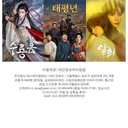
이용약관
|
개인정보처리방침
주식회사 에스제이엠엔씨 | 대표 안해조 | 서울특별시 송파구 송파대로 201, B동
16층 B-1609호 (문정동, 송파테라타워2) 사업자등록번호 218-87-02390 | 통신판
매업 신고번호 제-2024-서울송파-3233호
고객센터 cs_moa@sjmnc.co.kr | 02-400-6036 (평일 10:00~17:00 / 점심시간
12:30~13:30 / 주말 및 공휴일 휴무)
AsiaN. ALL RIGHTS RESERVED