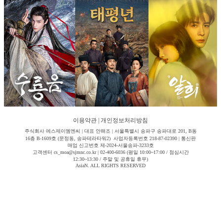
이용약관
|
개인정보처리방침
주식회사 에스제이엠엔씨 | 대표 안해조 | 서울특별시 송파구 송파대로 201, B동
16층 B-1609호 (문정동, 송파테라타워2) 사업자등록번호 218-87-02390 | 통신판
매업 신고번호 제-2024-서울송파-3233호
고객센터 cs_moa@sjmnc.co.kr | 02-400-6036 (평일 10:00~17:00 / 점심시간
12:30~13:30 / 주말 및 공휴일 휴무)
AsiaN. ALL RIGHTS RESERVED