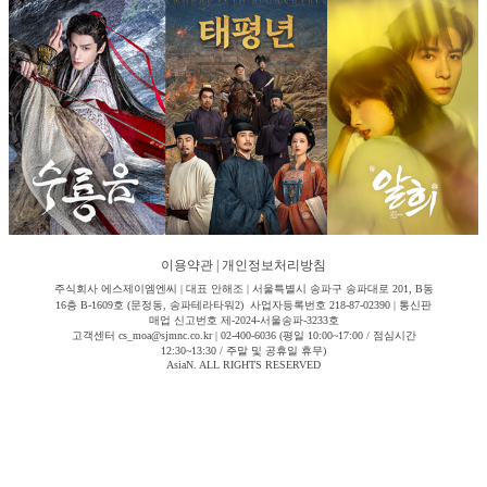
이용약관
|
개인정보처리방침
주식회사 에스제이엠엔씨 | 대표 안해조 | 서울특별시 송파구 송파대로 201, B동
16층 B-1609호 (문정동, 송파테라타워2) 사업자등록번호 218-87-02390 | 통신판
매업 신고번호 제-2024-서울송파-3233호
고객센터 cs_moa@sjmnc.co.kr | 02-400-6036 (평일 10:00~17:00 / 점심시간
12:30~13:30 / 주말 및 공휴일 휴무)
AsiaN. ALL RIGHTS RESERVED