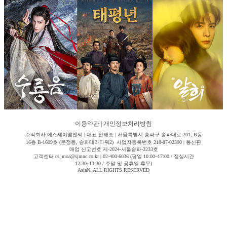
이용약관
|
개인정보처리방침
주식회사 에스제이엠엔씨 | 대표 안해조 | 서울특별시 송파구 송파대로 201, B동
16층 B-1609호 (문정동, 송파테라타워2) 사업자등록번호 218-87-02390 | 통신판
매업 신고번호 제-2024-서울송파-3233호
고객센터 cs_moa@sjmnc.co.kr | 02-400-6036 (평일 10:00~17:00 / 점심시간
12:30~13:30 / 주말 및 공휴일 휴무)
AsiaN. ALL RIGHTS RESERVED